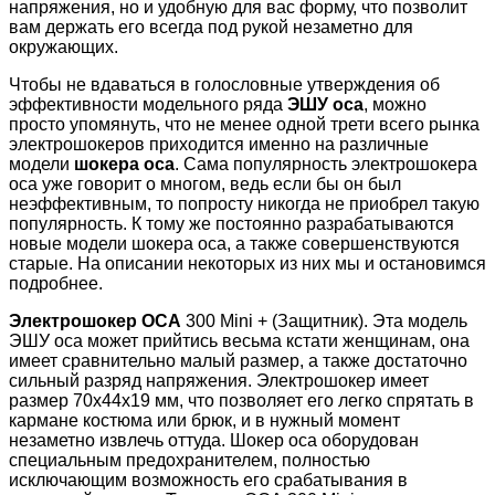
напряжения, но и удобную для вас форму, что позволит
вам держать его всегда под рукой незаметно для
окружающих.
Чтобы не вдаваться в голословные утверждения об
эффективности модельного ряда
ЭШУ оса
, можно
просто упомянуть, что не менее одной трети всего рынка
электрошокеров приходится именно на различные
модели
шокера оса
. Сама популярность электрошокера
оса уже говорит о многом, ведь если бы он был
неэффективным, то попросту никогда не приобрел такую
популярность. К тому же постоянно разрабатываются
новые модели шокера оса, а также совершенствуются
старые. На описании некоторых из них мы и остановимся
подробнее.
Электрошокер ОСА
300 Mini + (Защитник). Эта модель
ЭШУ оса может прийтись весьма кстати женщинам, она
имеет сравнительно малый размер, а также достаточно
сильный разряд напряжения. Электрошокер имеет
размер 70х44х19 мм, что позволяет его легко спрятать в
кармане костюма или брюк, и в нужный момент
незаметно извлечь оттуда. Шокер оса оборудован
специальным предохранителем, полностью
исключающим возможность его срабатывания в