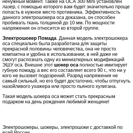
ненужный момент. Также на ОСА 300 Mini установлен
лазер, с помощью которого вам будет значительно проще
попасть в нужное место противника. Эффективность
данного электрошокера оса доказана, он способен
пробивать ткань толщиной до 10 мм. По мощности
напряжения он относится ко второй группе.
Электрошокер Помада
. Данная модель электрошокера
оса специально была разработана для защиты
прекрасной половины человечества, она не просто
компактна и удобна в использовании, в ней даже не
смогут распознать одну из миниатюрных модификаций
ЭШУ оса. Внешне этот
шокер оса
полностью имитирует
губную помаду, а вес его составляет всего 90 г., что ни у
кого не вызовет подозрений. Разряд напряжения не
самый сильный, но его будет достаточно, чтобы отпугнуть
назойливого ухажера или просто пьяного хулигана.
Такая модель шокера оса может стать прекрасным
подарком на день рождения любимой женщине!
Электрошокеры, шокеры, электрошоки с доставкой по
всей России.